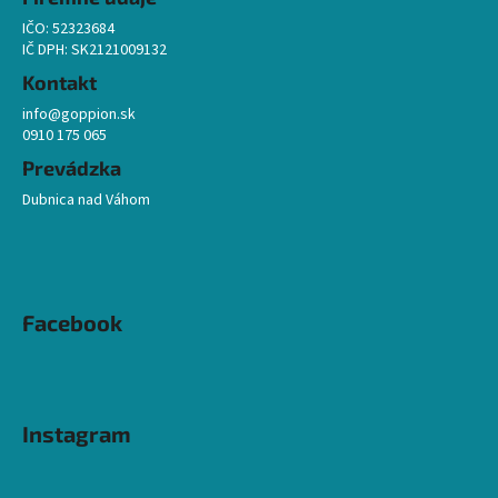
e
IČO: 52323684
IČ DPH: SK2121009132
Kontakt
info@goppion.sk
0910 175 065
Prevádzka
Dubnica nad Váhom
Facebook
Instagram