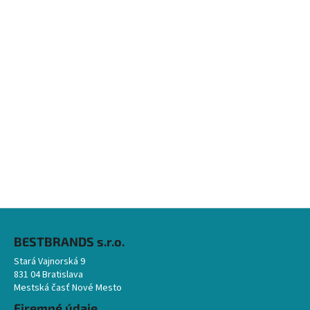
Z
á
BESTBRANDS s.r.o.
p
Stará Vajnorská 9
ä
831 04 Bratislava
t
Mestská časť Nové Mesto
i
Firemné údaje