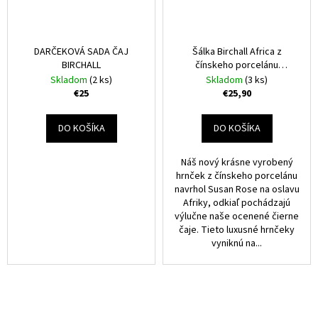
DARČEKOVÁ SADA ČAJ
Šálka Birchall Africa z
BIRCHALL
čínskeho porcelánu
oranžová 400ml
Skladom
(2 ks)
Skladom
(3 ks)
€25
€25,90
DO KOŠÍKA
DO KOŠÍKA
Náš nový krásne vyrobený
hrnček z čínskeho porcelánu
navrhol Susan Rose na oslavu
Afriky, odkiaľ pochádzajú
výlučne naše ocenené čierne
čaje. Tieto luxusné hrnčeky
vyniknú na...