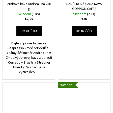
č
Zrnková káva Andrea Ena 250
DARČEKOVÁ SADA KÁVA
a
g
GOPPION CAFFÉ
m
Skladom
(5 ks)
Skladom
(2 ks)
e
€9,90
€25
DO KOŠÍKA
DO KOŠÍKA
Dajte si pravé talianske
espresso ktoré odporúča
známy šéfkuchár Andrea Ena!
Zmes výberovej kávy z oblasti
Cerrado v Brazílii a Strednej
Ameriky. Vyznačuje sa
vynikajúcou...
NOVINKA