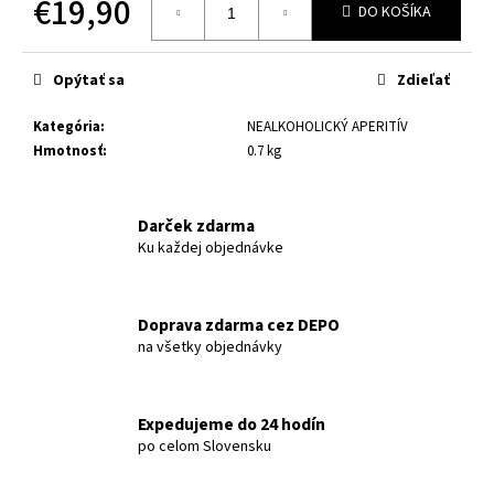
€19,90
č
DO KOŠÍKA
a
Jednotková
m
cena:
e
Opýtať sa
Zdieľať
Kategória
:
NEALKOHOLICKÝ APERITÍV
Hmotnosť
:
0.7 kg
Darček zdarma
Ku každej objednávke
Doprava zdarma cez DEPO
na všetky objednávky
Expedujeme do 24 hodín
po celom Slovensku