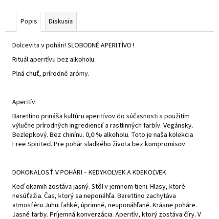
Popis
Diskusia
Dolcevita v pohári! SLOBODNÉ APERITÍVO !
Rituál aperitívu bez alkoholu.
Plná chuť, prírodné arómy.
Aperitív.
Barettino prináša kultúru aperitívov do súčasnosti s použitím
výlučne prírodných ingrediencií a rastlinných farbív. Vegánsky.
Bezlepkový. Bez chinínu. 0,0 % alkoholu. Toto je naša kolekcia
Free Spirited. Pre pohár sladkého života bez kompromisov.
DOKONALOSŤ V POHÁRI – KEDYKOĽVEK A KDEKOĽVEK.
Keď okamih zostáva jasný. Stôl v jemnom tieni. Hlasy, ktoré
nesúťažia. Čas, ktorý sa neponáhľa. Barettino zachytáva
atmosféru Juhu: ľahké, úprimné, neuponáhľané. Krásne poháre.
Jasné farby. Príjemná konverzácia. Aperitív, ktorý zostáva číry. V