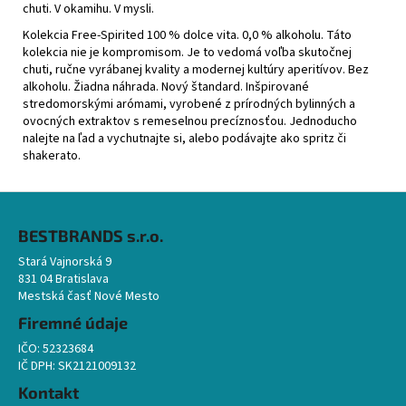
chuti. V okamihu. V mysli.
Kolekcia Free-Spirited 100 % dolce vita. 0,0 % alkoholu. Táto
kolekcia nie je kompromisom. Je to vedomá voľba skutočnej
chuti, ručne vyrábanej kvality a modernej kultúry aperitívov. Bez
alkoholu. Žiadna náhrada. Nový štandard. Inšpirované
stredomorskými arómami, vyrobené z prírodných bylinných a
ovocných extraktov s remeselnou precíznosťou. Jednoducho
nalejte na ľad a vychutnajte si, alebo podávajte ako spritz či
shakerato.
Z
á
BESTBRANDS s.r.o.
p
Stará Vajnorská 9
ä
831 04 Bratislava
t
Mestská časť Nové Mesto
i
Firemné údaje
e
IČO: 52323684
IČ DPH: SK2121009132
Kontakt