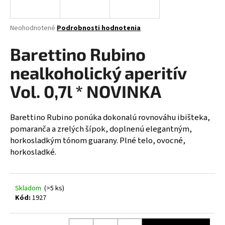
á
j
Priemerné
Neohodnotené
Podrobnosti hodnotenia
s
hodnotenie
produktu
Barettino Rubino
ť
je
?
0,0
nealkoholický aperitív
z
5
Vol. 0,7l * NOVINKA
hviezdičiek.
Barettino Rubino ponúka dokonalú rovnováhu ibišteka,
HĽADAŤ
pomaranča a zrelých šípok, doplnenú elegantným,
horkosladkým tónom guarany. Plné telo, ovocné,
horkosladké.
O
d
p
Skladom
(>5 ks)
o
Kód:
1927
r
ú