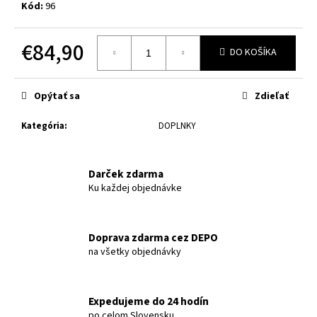
č
Kód:
96
a
m
€84,90
e
DO KOŠÍKA
Jednotková
cena:
Opýtať sa
Zdieľať
Kategória
:
DOPLNKY
Darček zdarma
Ku každej objednávke
Doprava zdarma cez DEPO
na všetky objednávky
Expedujeme do 24 hodín
po celom Slovensku