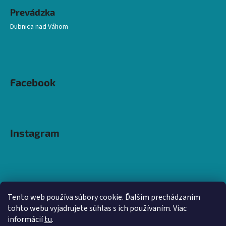
Prevádzka
Dubnica nad Váhom
Facebook
Instagram
Tento web používa súbory cookie. Ďalším prechádzaním
tohto webu vyjadrujete súhlas s ich používaním. Viac
informácií
tu
.