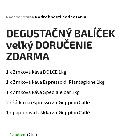
A
á
j
R
Priemerné
Neohodnotené
Podrobnosti hodnotenia
s
hodnotenie
produktu
M
DEGUSTAČNÝ BALÍČEK
ť
je
?
0,0
veľký DORUČENIE
O
z
5
ZDARMA
hviezdičiek.
1 x
Zrnková káva DOLCE 1kg
HĽADAŤ
1 x Zrnková káva Espresso di Piantagione 1kg
1 x Zrnková káva Speciale bar 1kg
O
2 x šálka na espresso zn. Goppion Caffé
d
p
1 x papierová taškka zn. Goppion Caffé
o
r
ú
Skladom
(2 ks)