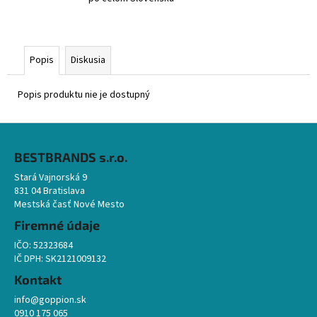
Popis
Diskusia
Popis produktu nie je dostupný
Z
á
BESTBRANDS s.r.o.
p
Stará Vajnorská 9
ä
831 04 Bratislava
t
Mestská časť Nové Mesto
i
Firemné údaje
e
IČO: 52323684
IČ DPH: SK2121009132
Kontakt
info@goppion.sk
0910 175 065