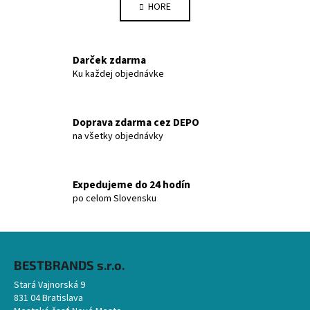
HORE
v
n
l
k
o
á
v
d
Darček zdarma
a
a
Ku každej objednávke
n
c
i
i
e
e
Doprava zdarma cez DEPO
p
na všetky objednávky
r
v
k
Expedujeme do 24 hodín
y
po celom Slovensku
v
ý
p
Z
i
á
BESTBRANDS s.r.o.
s
p
u
Stará Vajnorská 9
ä
831 04 Bratislava