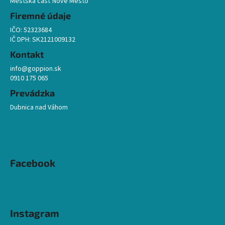
t
Mestská časť Nové Mesto
i
Firemné údaje
e
IČO: 52323684
IČ DPH: SK2121009132
Kontakt
info@goppion.sk
0910 175 065
Prevádzka
Dubnica nad Váhom
Facebook
Instagram