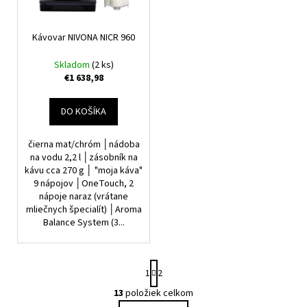
č
p
k
a
r
m
t
Kávovar NIVONA NICR 960
o
e
o
d
Skladom
(2 ks)
v
u
€1 638,98
k
t
DO KOŠÍKA
o
čierna mat/chróm │nádoba
v
na vodu 2,2 l │zásobník na
kávu cca 270 g │ "moja káva"
9 nápojov │OneTouch, 2
nápoje naraz (vrátane
mliečnych špecialít) │Aroma
Balance System (3...
S
1
2
t
r
13
položiek celkom
O
á