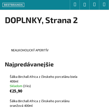
K
Prejsť
Hľadať
Nákup
M
Prihlásenie
na
o
obsah
Späť
Späť
košík
š
DOPLNKY
, Strana 2
í
Č
k
o
p
o
NEALKOHOLICKÝ APERITÍV
t
r
Najpredávanejšie
e
b
u
Šálka Birchall Africa z čínskeho porcelánu biela
400ml
j
Skladom
(3 ks)
e
€25,90
t
Šálka Birchall Africa z čínskeho porcelánu
e
oranžová 400ml
n