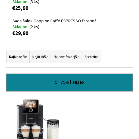
Skladom
(3 ks)
á
€25,90
j
Sada šálok Goppion Caffé ESPRESSO farebná
s
Skladom
(2 ks)
ť
€29,90
?
R
a
Najlacnejšie
Najdrahšie
Najpredávanejšie
Abecedne
d
HĽADAŤ
e
n
OTVORIŤ FILTER
i
e
O
V
p
d
ý
p
r
p
o
o
i
r
d
s
ú
u